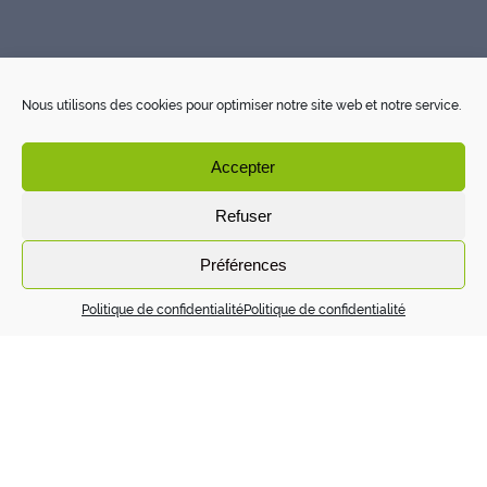
Nous utilisons des cookies pour optimiser notre site web et notre service.
Accepter
Refuser
Préférences
Politique de confidentialité
Politique de confidentialité
Bienvenue sur WordPress. Ceci est votre premier article.
Modifiez-le ou supprimez-le, puis lancez-vous !